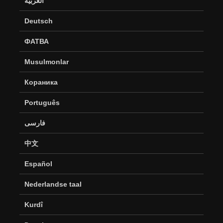
العربية
Deutsch
ФАТВА
Musulmonlar
Кораника
Português
فارسی
中文
Español
Nederlandse taal
Kurdî