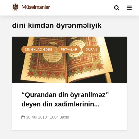
dini kimdən öyrənməliyik
DIN-ƏXLAQ-ƏDƏB
FƏTVALAR
QURAN
“Qurandan din öyrənilməz”
deyən din xadimlərinin...
30 İyul 2018
1604 Baxış