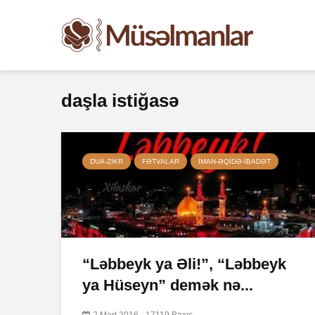
daşla istiğasə
DUA-ZIKR
FƏTVALAR
İMAN-ƏQIDƏ-IBADƏT
“Ləbbeyk ya Əli!”, “Ləbbeyk
ya Hüseyn” demək nə...
2 Mart 2016
17119 Baxış