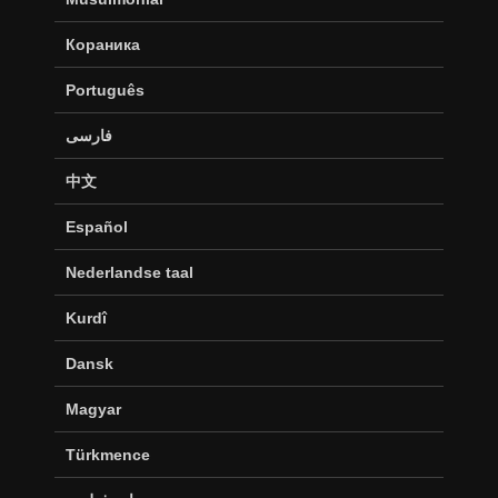
Кораника
Português
فارسی
中文
Español
Nederlandse taal
Kurdî
Dansk
Magyar
Türkmence