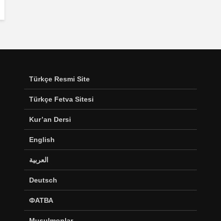
Türkçe Resmi Site
Türkçe Fetva Sitesi
Kur’an Dersi
English
العربية
Deutsch
ФАТВА
Musulmonlar