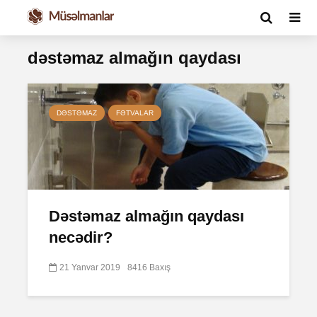
dəstəmaz almağın qaydası
DƏSTƏMAZ
FƏTVALAR
Dəstəmaz almağın qaydası
necədir?
21 Yanvar 2019
8416 Baxış