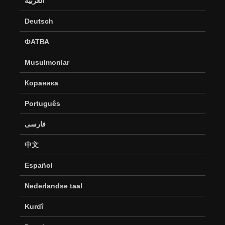
العربية
Deutsch
ФАТВА
Musulmonlar
Кораника
Português
فارسی
中文
Español
Nederlandse taal
Kurdî