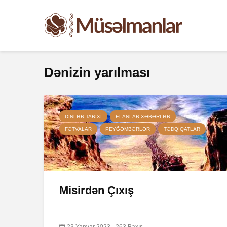
Dənizin yarılması
DINLƏR TARIXI
ELANLAR-XƏBƏRLƏR
FƏTVALAR
PEYĞƏMBƏRLƏR
TƏDQIQATLAR
Misirdən Çıxış
23 Yanvar 2023
263 Baxış