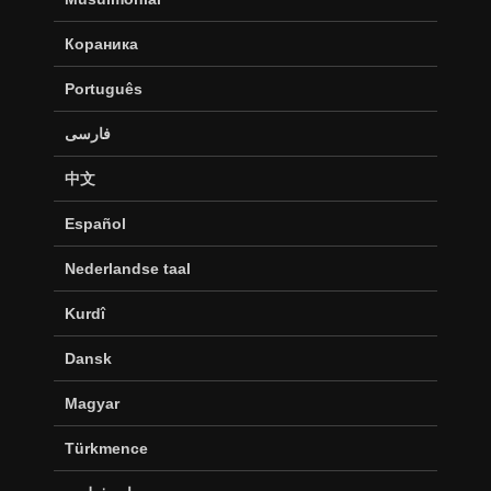
Кораника
Português
فارسی
中文
Español
Nederlandse taal
Kurdî
Dansk
Magyar
Türkmence