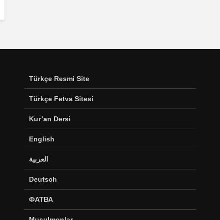
Türkçe Resmi Site
Türkçe Fetva Sitesi
Kur’an Dersi
English
العربية
Deutsch
ФАТВА
Musulmonlar