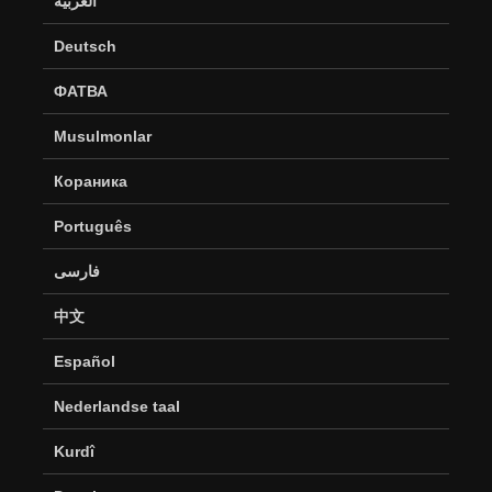
العربية
Deutsch
ФАТВА
Musulmonlar
Кораника
Português
فارسی
中文
Español
Nederlandse taal
Kurdî