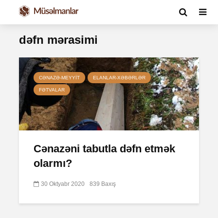
dəfn mərasimi
CƏNAZƏ-MEYYIT
ELANLAR-XƏBƏRLƏR
FƏTVALAR
Cənazəni tabutla dəfn etmək
olarmı?
30 Oktyabr 2020
839 Baxış