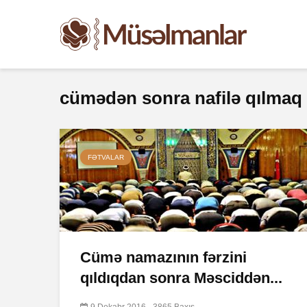
cümədən sonra nafilə qılmaq
FƏTVALAR
Cümə namazının fərzini
qıldıqdan sonra Məsciddən...
9 Dekabr 2016
3865 Baxış