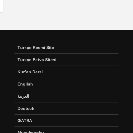
Türkçe Resmi Site
Türkçe Fetva Sitesi
Kur’an Dersi
English
العربية
Deutsch
ФАТВА
Musulmonlar