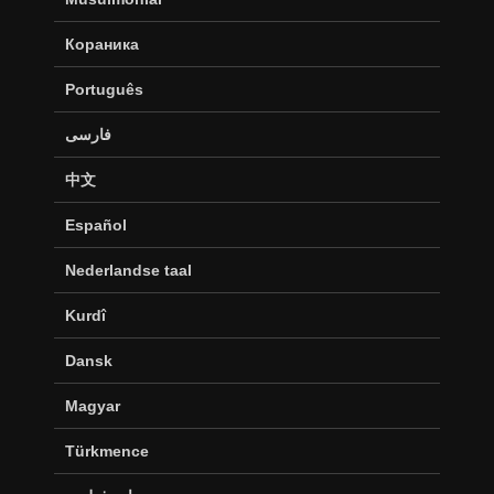
Кораника
Português
فارسی
中文
Español
Nederlandse taal
Kurdî
Dansk
Magyar
Türkmence