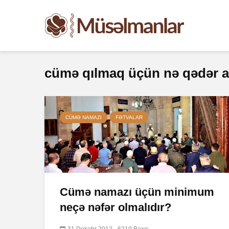
cümə qılmaq üçün nə qədər a
CÜMƏ NAMAZI
FƏTVALAR
Cümə namazı üçün minimum
neçə nəfər olmalıdır?
31 Dekabr 2012
6219 Baxış