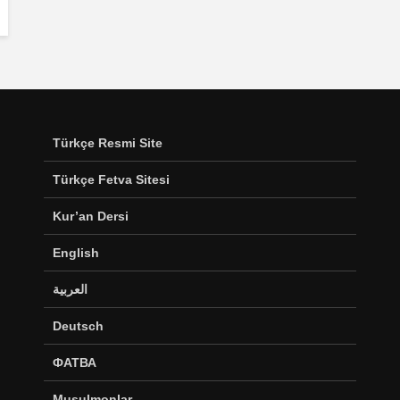
Türkçe Resmi Site
Türkçe Fetva Sitesi
Kur’an Dersi
English
العربية
Deutsch
ФАТВА
Musulmonlar