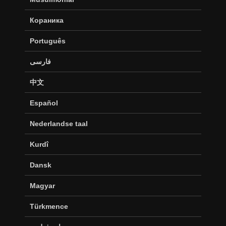
Кораника
Português
فارسی
中文
Español
Nederlandse taal
Kurdî
Dansk
Magyar
Türkmence