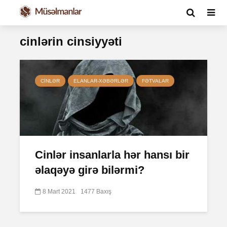
cinlərin cinsiyyəti
CINLƏR
ELANLAR-XƏBƏRLƏR
FƏTVALAR
Cinlər insanlarla hər hansı bir
əlaqəyə girə bilərmi?
8 Mart 2021
1477 Baxış