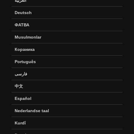
العربية
Deutsch
ФАТВА
Musulmonlar
Кораника
Português
فارسی
中文
Español
Nederlandse taal
Kurdî