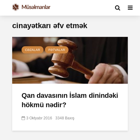
cinayətkarı əfv etmək
CƏZALAR
FƏTVALAR
Qan davasının İslam dinindəki
hökmü nədir?
3 Oktyabr 2016
3348 Baxış