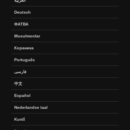
العربية
Deutsch
ФАТВА
Musulmonlar
Кораника
Português
فارسی
中文
Español
Nederlandse taal
Kurdî