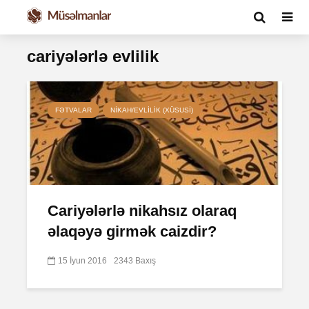
cariyələrlə evlilik
FƏTVALAR
NIKAH/EVLILIK (XÜSUSI)
Cariyələrlə nikahsız olaraq
əlaqəyə girmək caizdir?
15 İyun 2016
2343 Baxış