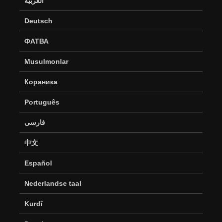
العربية
Deutsch
ФАТВА
Musulmonlar
Кораника
Português
فارسی
中文
Español
Nederlandse taal
Kurdî