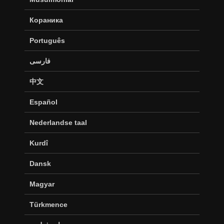
Кораника
Português
فارسی
中文
Español
Nederlandse taal
Kurdî
Dansk
Magyar
Türkmence