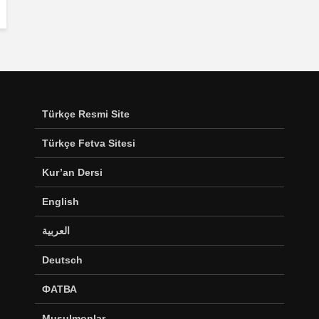
Türkçe Resmi Site
Türkçe Fetva Sitesi
Kur’an Dersi
English
العربية
Deutsch
ФАТВА
Musulmonlar