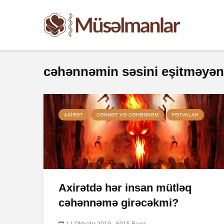
cəhənnəmin səsini eşitməyən
AXIRƏT
CƏNNƏT VƏ CƏHƏNNƏM
FƏTVALAR
Axirətdə hər insan mütləq
cəhənnəmə girəcəkmi?
11 Oktyabr 2019
5015 Baxış