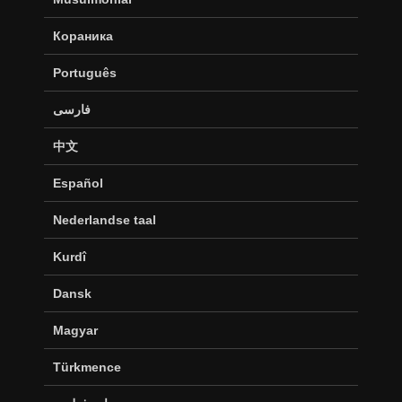
Кораника
Português
فارسی
中文
Español
Nederlandse taal
Kurdî
Dansk
Magyar
Türkmence