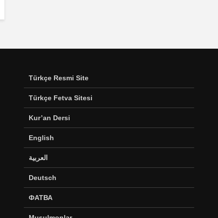
Türkçe Resmi Site
Türkçe Fetva Sitesi
Kur’an Dersi
English
العربية
Deutsch
ФАТВА
Musulmonlar