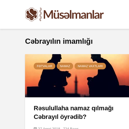
Cəbrayılın imamlığı
FƏTVALAR
NAMAZ
NAMAZ VAXTLARI
Rəsulullaha namaz qılmağı
Cəbrayıl öyrədib?
27 Aprel 2018
724 Baxış