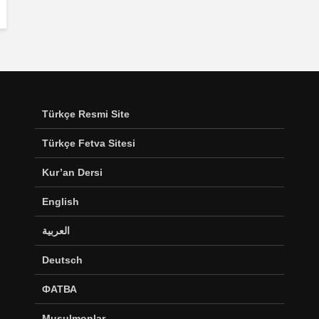
Türkçe Resmi Site
Türkçe Fetva Sitesi
Kur’an Dersi
English
العربية
Deutsch
ФАТВА
Musulmonlar