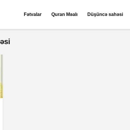
Fətvalar
Quran Məalı
Düşüncə sahəsi
əsi