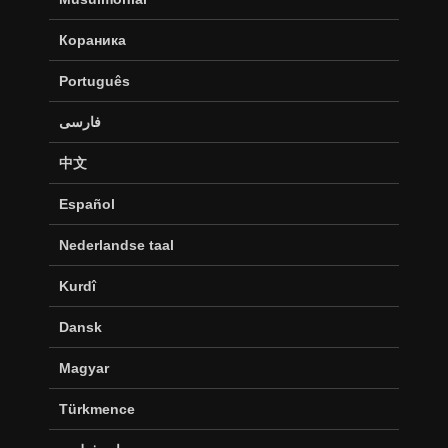
Кораника
Português
فارسی
中文
Español
Nederlandse taal
Kurdî
Dansk
Magyar
Türkmence