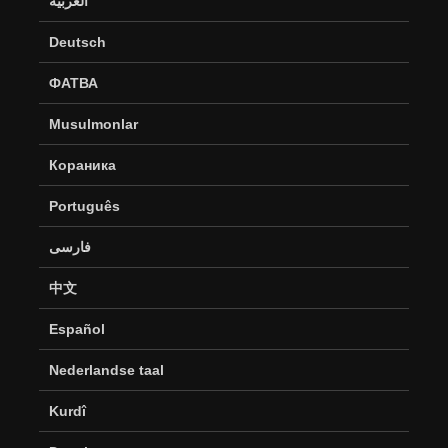
العربية
Deutsch
ФАТВА
Musulmonlar
Кораника
Português
فارسی
中文
Español
Nederlandse taal
Kurdî