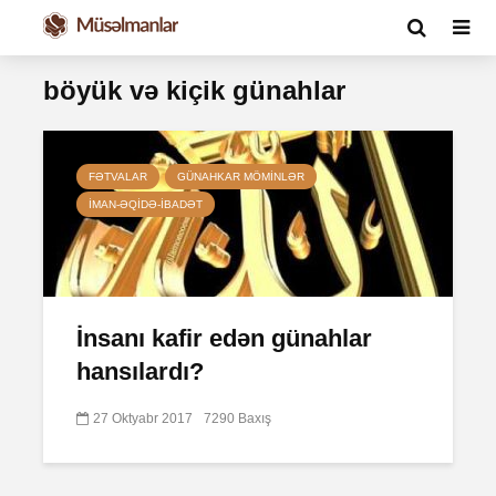
böyük və kiçik günahlar
FƏTVALAR
GÜNAHKAR MÖMINLƏR
İMAN-ƏQIDƏ-IBADƏT
İnsanı kafir edən günahlar
hansılardı?
27 Oktyabr 2017
7290 Baxış