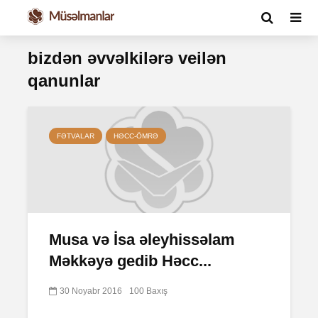
bizdən əvvəlkilərə veilən
qanunlar
FƏTVALAR
HƏCC-ÖMRƏ
Musa və İsa əleyhissəlam
Məkkəyə gedib Həcc...
30 Noyabr 2016
100 Baxış