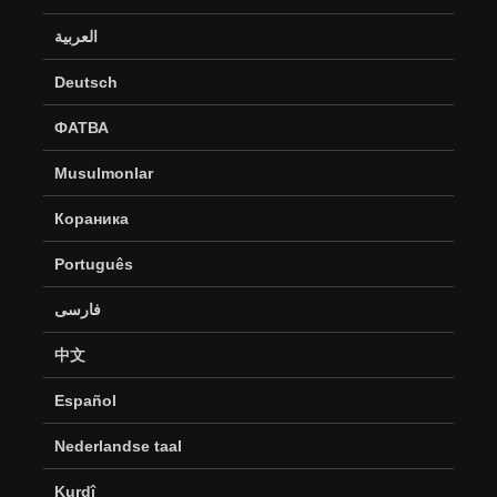
العربية
Deutsch
ФАТВА
Musulmonlar
Кораника
Português
فارسی
中文
Español
Nederlandse taal
Kurdî