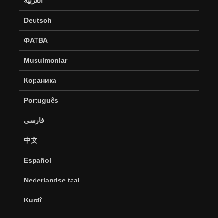
العربية
Deutsch
ФАТВА
Musulmonlar
Кораника
Português
فارسی
中文
Español
Nederlandse taal
Kurdî