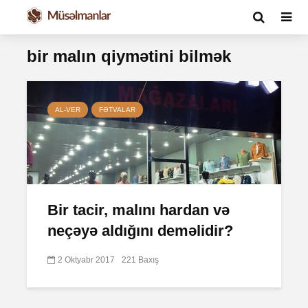
bir malın qiymətini bilmək
AL-VER
FƏTVALAR
Bir tacir, malını hardan və
neçəyə aldığını deməlidir?
2 Oktyabr 2017
221 Baxış