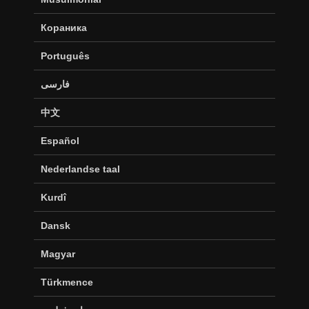
Кораника
Português
فارسی
中文
Español
Nederlandse taal
Kurdî
Dansk
Magyar
Türkmence