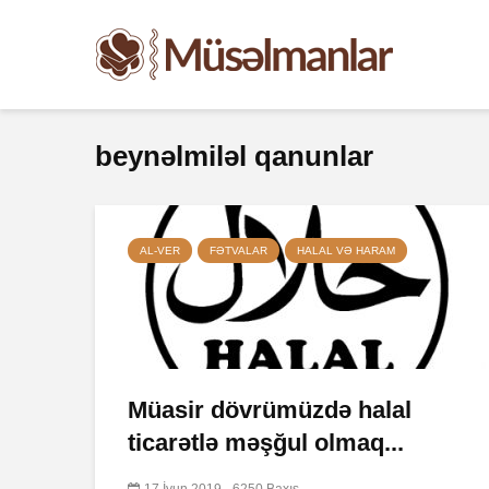
beynəlmiləl qanunlar
AL-VER
FƏTVALAR
HALAL VƏ HARAM
Müasir dövrümüzdə halal
ticarətlə məşğul olmaq...
17 İyun 2019
6250 Baxış