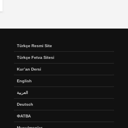
Türkçe Resmi Site
Türkçe Fetva Sitesi
Kur’an Dersi
English
العربية
Deutsch
ФАТВА
Musulmonlar