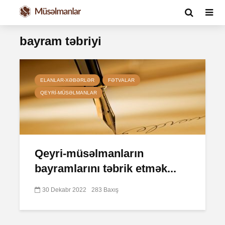
bayram təbriyi
ELANLAR-XƏBƏRLƏR
FƏTVALAR
QEYRI-MÜSƏLMANLAR
Qeyri-müsəlmanların
bayramlarını təbrik etmək...
30 Dekabr 2022
283 Baxış