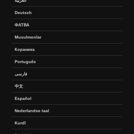
العربية
Deutsch
ФАТВА
Musulmonlar
Кораника
Português
فارسی
中文
Español
Nederlandse taal
Kurdî