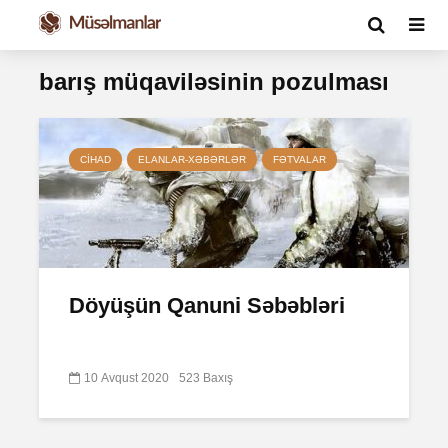
barış müqaviləsinin pozulması
CIHAD
ELANLAR-XƏBƏRLƏR
FƏTVALAR
Döyüşün Qanuni Səbəbləri
10 Avqust 2020
523 Baxış