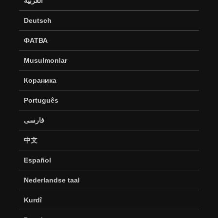
العربية
Deutsch
ФАТВА
Musulmonlar
Кораника
Português
فارسی
中文
Español
Nederlandse taal
Kurdî