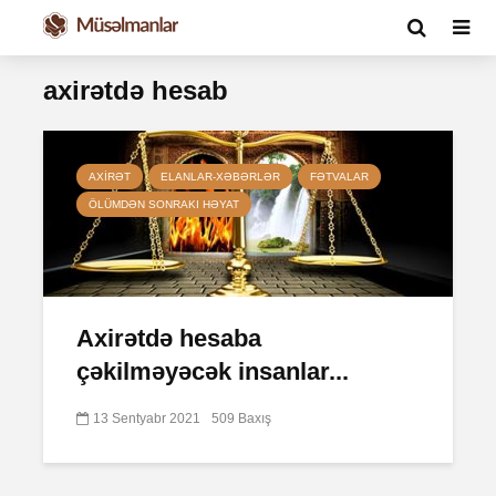
axirətdə hesab
AXIRƏT
ELANLAR-XƏBƏRLƏR
FƏTVALAR
ÖLÜMDƏN SONRAKI HƏYAT
Axirətdə hesaba
çəkilməyəcək insanlar...
13 Sentyabr 2021
509 Baxış