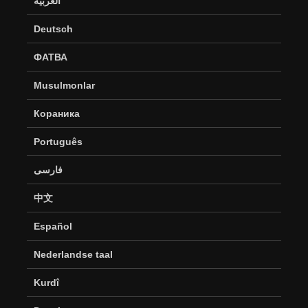
العربية
Deutsch
ФАТВА
Musulmonlar
Кораника
Português
فارسی
中文
Español
Nederlandse taal
Kurdî