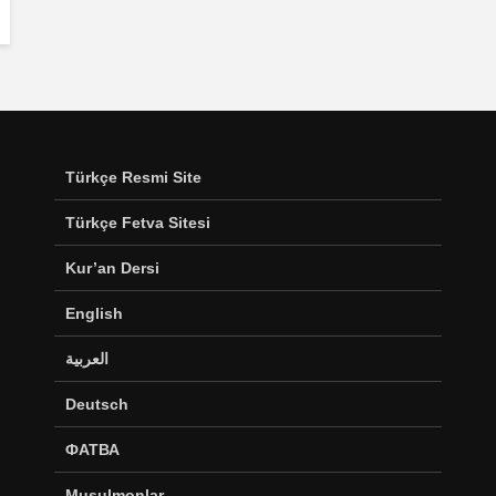
Türkçe Resmi Site
Türkçe Fetva Sitesi
Kur’an Dersi
English
العربية
Deutsch
ФАТВА
Musulmonlar