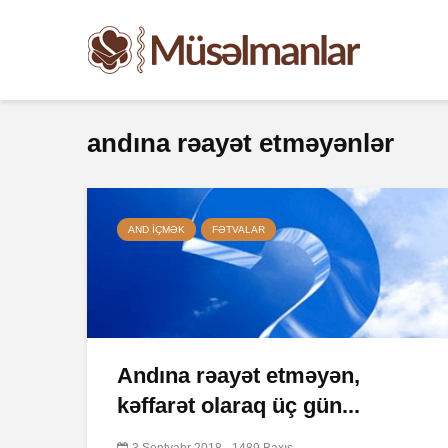
andına rəayət etməyənlər
AND IÇMƏK
FƏTVALAR
Andına rəayət etməyən,
kəffarət olaraq üç gün...
3 Sentyabr 2018
1489 Baxış