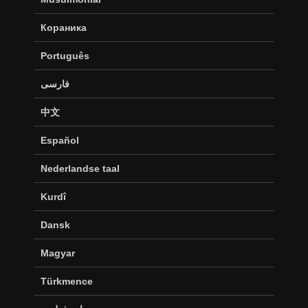
Кораника
Português
فارسی
中文
Español
Nederlandse taal
Kurdî
Dansk
Magyar
Türkmence