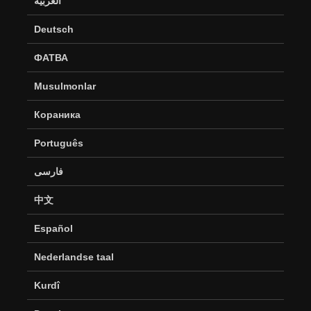
العربية
Deutsch
ФАТВА
Musulmonlar
Кораника
Português
فارسی
中文
Español
Nederlandse taal
Kurdî