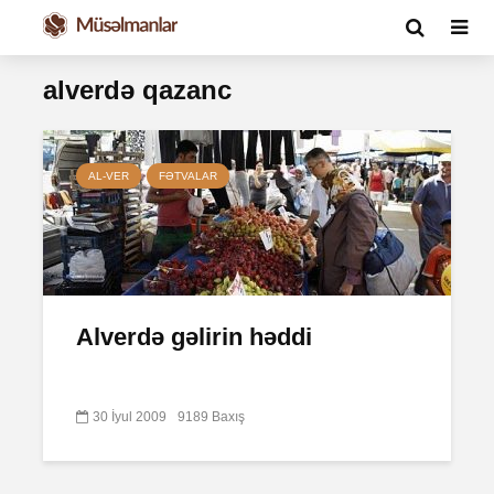
alverdə qazanc
AL-VER
FƏTVALAR
Alverdə gəlirin həddi
30 İyul 2009
9189 Baxış