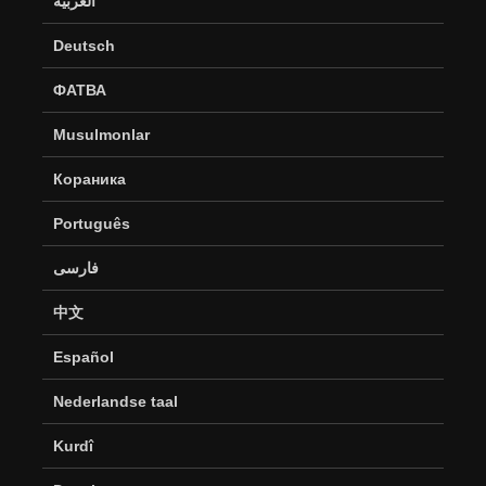
العربية
Deutsch
ФАТВА
Musulmonlar
Кораника
Português
فارسی
中文
Español
Nederlandse taal
Kurdî