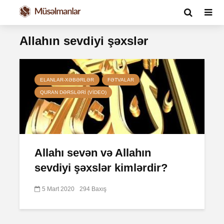
Allahın sevdiyi şəxslər
ELANLAR-XƏBƏRLƏR
FƏTVALAR
QURAN DƏRSLƏRI (VIDEO)
Allahı sevən və Allahın
sevdiyi şəxslər kimlərdir?
5 Mart 2020
294 Baxış