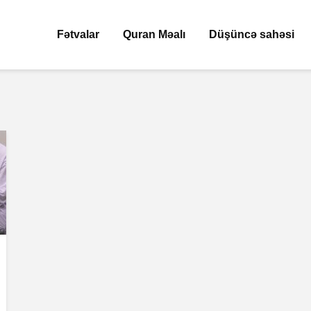
Fətvalar
Quran Məalı
Düşüncə sahəsi