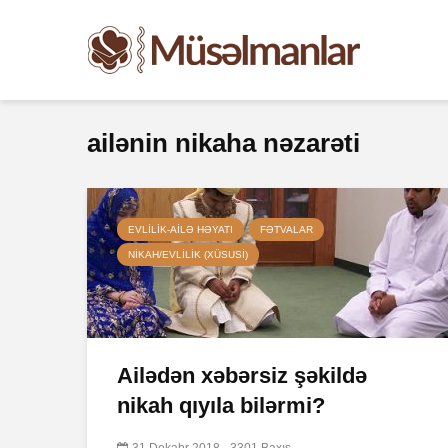
ailənin nikaha nəzarəti
EVLILIK-AILƏ HƏYATI
FƏTVALAR
NIKAH/EVLILIK (XÜSUSI)
Ailədən xəbərsiz şəkildə
nikah qıyıla bilərmi?
31 Dekabr 2018
3301 Baxış