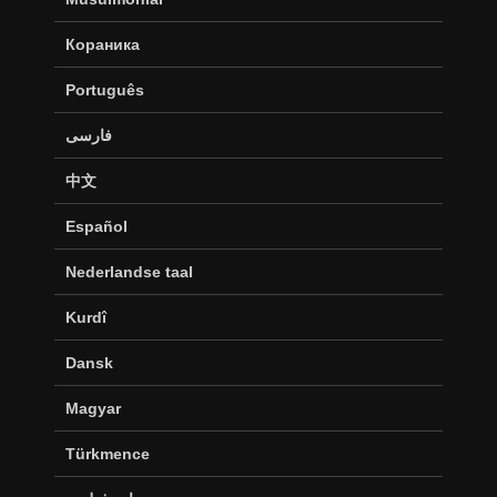
Кораника
Português
فارسی
中文
Español
Nederlandse taal
Kurdî
Dansk
Magyar
Türkmence