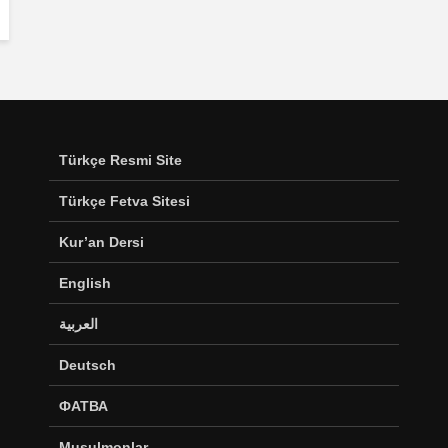
Türkçe Resmi Site
Türkçe Fetva Sitesi
Kur’an Dersi
English
العربية
Deutsch
ФАТВА
Musulmonlar