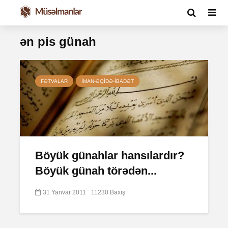
ən pis günah
FƏTVALAR
İMAN-ƏQIDƏ-IBADƏT
Böyük günahlar hansılardır?
Böyük günah törədən...
31 Yanvar 2011
11230 Baxış