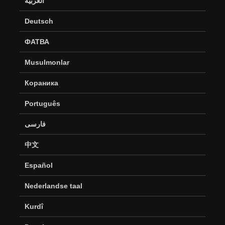
العربية
Deutsch
ФАТВА
Musulmonlar
Кораника
Português
فارسی
中文
Español
Nederlandse taal
Kurdî