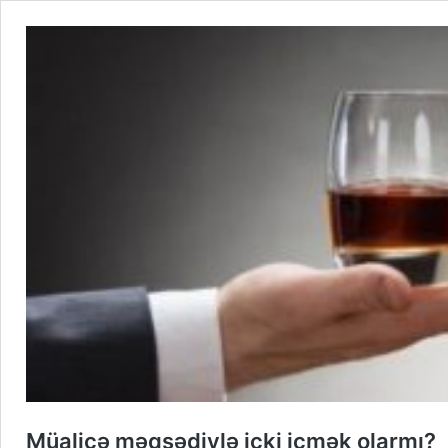
Müalicə məqsədiylə içki içmək olarmı?